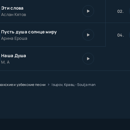
Эти слова
02.
Аслан Кятов
Пусть душа солнце миру
04.
Арина Ероша
Наша Душа
M, A
захские и узбекские песни
Isupov, Кравц - Soulja man