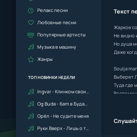
Релакс песни
Текст п
Любовные песни
Жаркое с
Популярные артисты
Не видно 
Но душа м
Музыка в машину
Даже когд
Жанры
Soulja ma
Выберет 
ТОП НОВИНКИ НЕДЕЛИ
Туда где 
Ingvar - Клинком своим ударишь ты по сердцу мне
Воспомин
Og Buda - 6am в Будапеште
Там где м
Орёл - Не судите меня
И всё с п
Слушай
Там где н
Руки Вверх - Лишь о тебе мечтая (Remix cover Deep House)
Ушла пох