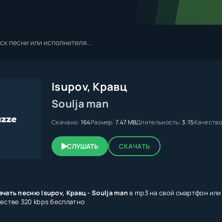
Isupov, Кравц
Soulja man
Скачано:
164
Размер:
7.47 MB
Длительность:
3:15
Качество
СЛУШАТЬ
СКАЧАТЬ
чать песню Isupov, Кравц - Soulja man
в mp3 на свой смартфон или 
честве 320 kbps бесплатно