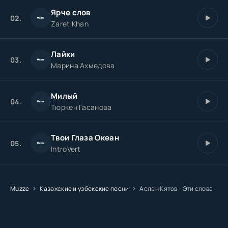
Ярче cлов
02.
Zaret Khan
Лайки
03.
Марина Ахмедова
Милый
04.
Тюркен Гасанова
Твои Глаза Океан
05.
IntroVert
Muzze
Казахские и узбекские песни
Аслан Кятов - Эти слова