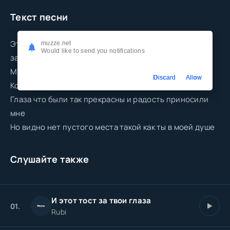
Текст песни
Эти слова я не забуду никогда Что в сердце
muzze.net
Would like to send you notifications
затаились у меня и больше не вернёшься ты назад
Мы познакомились случайно нелепо так же ты ушла
Discard
Allow
Когда смотрю на твоё фото передо мной твои глаза
Глаза что были так прекрасны и радость приносили
мне
Но видно нет пустого места такой как ты в моей душе
Слушайте также
И этот тоcт за твои глаза
01.
Rubi