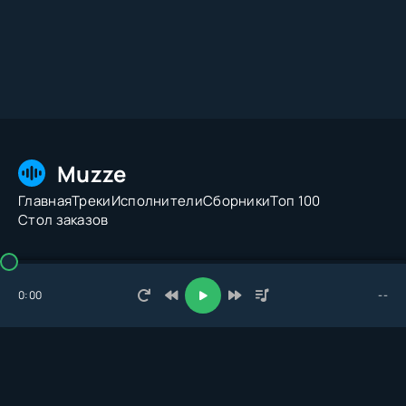
Muzze
Главная
Треки
Исполнители
Сборники
Топ 100
Стол заказов
© 2026 Muzze.net. Все права защищены. Администрация:
admin@muzze.net
0:00
--