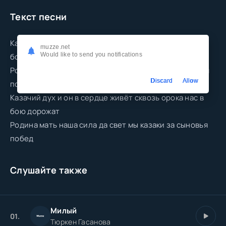
Текст песни
Казачий дух и он в сердце живёт сквозь орока нас в
muzze.net
Would like to send you notifications
бою дорожат
Родина-мать наша сила да свет мы казаки за сыновья
Discard
Allow
побед
Казачий дух и он в сердце живёт сквозь орока нас в
бою дорожат
Родина мать наша сила да свет мы казаки за сыновья
побед
Слушайте также
Милый
01.
Тюркен Гасанова