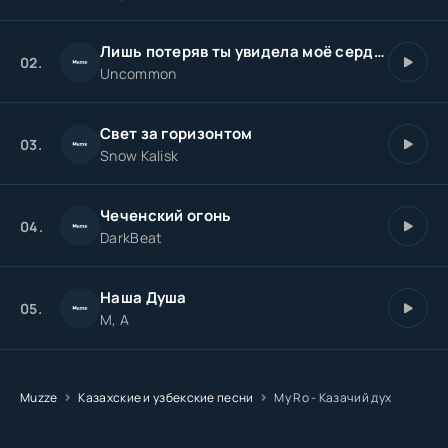
Лишь потеряв ты увидела моё сердце
02.
Uncommon
Свет за горизонтом
03.
Snow Kalisk
Чеченский огонь
04.
DarkBeat
Наша Душа
05.
M, A
Muzze
Казахские и узбекские песни
My Ro - Казачий дух