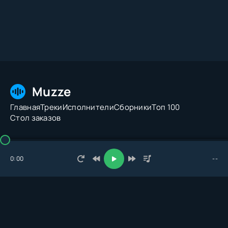
Muzze
Главная
Треки
Исполнители
Сборники
Топ 100
Стол заказов
© 2026 Muzze.net. Все права защищены. Администрация:
admin@muzze.net
0:00
--