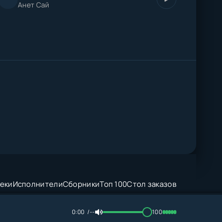
Анет Сай
еки
Исполнители
Сборники
Топ 100
Стол заказов
0:00
--
100