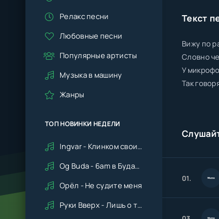
Релакс песни
Текст п
Любовные песни
Вижу по р
Популярные артисты
Словно че
У микрофо
Музыка в машину
Так говор
Жанры
ТОП НОВИНКИ НЕДЕЛИ
Слушай
Ingvar - Клинком своим ударишь ты по сердцу мне
Og Buda - 6am в Будапеште
01.
Орёл - Не судите меня
Руки Вверх - Лишь о тебе мечтая (Remix cover Deep House)
03.