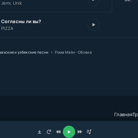
Jemi, Unik
Согласны ли вы?
PIZZA
захские и узбекские песни
Рома Мэйн - Облака
Главная
Тр
трация:
admin@muzze.net