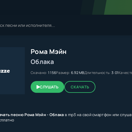
Рома Мэйн
Облака
Скачано:
1 156
Размер:
6.92 MB
Длительность:
3:01
Качест
СЛУШАТЬ
СКАЧАТЬ
ачать песню Рома Мэйн - Облака
в mp3 на свой смартфон или слуша
сплатно