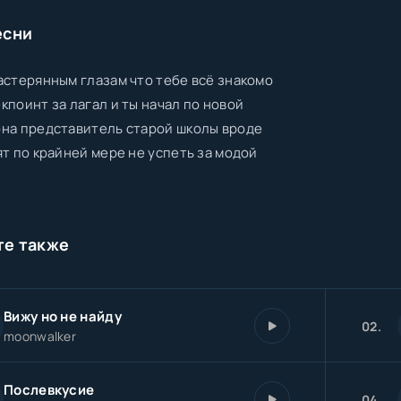
есни
астерянным глазам что тебе всё знакомо
кпоинт за лагал и ты начал по новой
на представитель старой школы вроде
ят по крайней мере не успеть за модой
те также
Вижу но не найду
02.
moonwalker
Послевкусие
04.