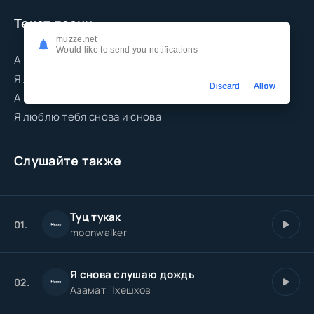
Текст песни
muzze.net
Would like to send you notifications
А у нас уже всё ништяк давай по новой
Я люблю тебя снова и снова
Discard
Allow
А у нас уже всё ништяк давай по новой
Я люблю тебя снова и снова
Слушайте также
Туц тукак
01.
moonwalker
Я снова слушаю дождь
02.
Азамат Пхешхов