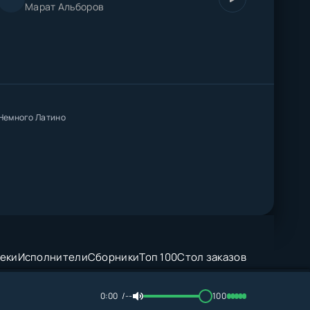
Марат Альборов
- Немного Латино
еки
Исполнители
Сборники
Топ 100
Стол заказов
0:00
--
100