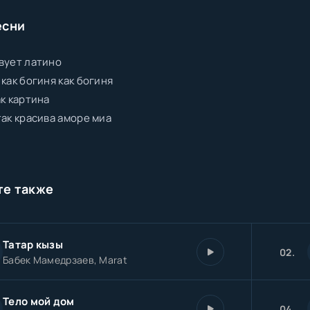
есни
вует латино
 как богиня как богиня
ак картина
так красива аморе миа
те также
Татар кызы
02.
Бабек Мамедрзаев, Marat
Тело мой дом
04.