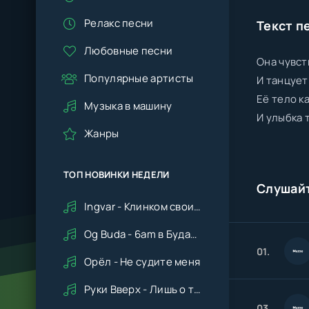
Релакс песни
Текст п
Любовные песни
Она чувст
Популярные артисты
И танцует
Её тело к
Музыка в машину
И улыбка 
Жанры
ТОП НОВИНКИ НЕДЕЛИ
Слушай
Ingvar - Клинком своим ударишь ты по сердцу мне
Og Buda - 6am в Будапеште
01.
Орёл - Не судите меня
Руки Вверх - Лишь о тебе мечтая (Remix cover Deep House)
03.