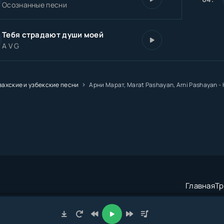
Осознанные песни
Тебя страдают души моей
A V G
захские и узбекские песни
Арни Марат, Marat Pashayan️, Arni Pashayan 
Главная
Тр
трация:
admin@muzze.net