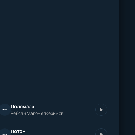
Поломала
Рейсан Магомедкеримов
Потом