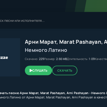
Арни Марат, Marat Pashayan️, 
Немного Латино
Скачано:
229
Размер:
2.66 MB
Длительность:
1:09
Качеств
СЛУШАТЬ
СКАЧАТЬ
ачать песню Арни Марат, Marat Pashayan️, Arni Pashayan - Немного
ного Латино от Арни Марат, Marat Pashayan️, Arni Pashayan в качес