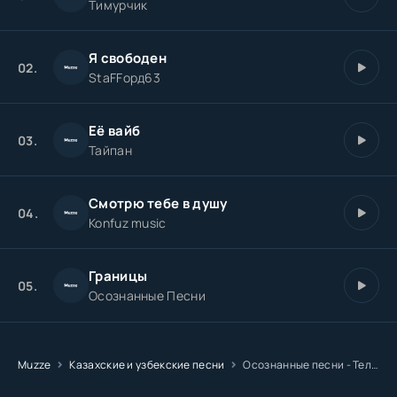
Тимурчик
Я свободен
02.
StaFFорд63
Её вайб
03.
Тайпан
Смотрю тебе в душу
04.
Konfuz music
Границы
05.
Осознанные Песни
Muzze
Казахские и узбекские песни
Осознанные песни - Тело мой дом