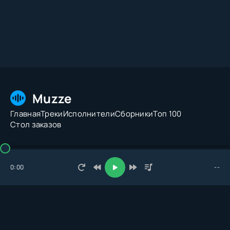
Muzze
Главная
Треки
Исполнители
Сборники
Топ 100
Стол заказов
© 2026 Muzze.net. Все права защищены. Администрация:
admin@muzze.net
0:00
--