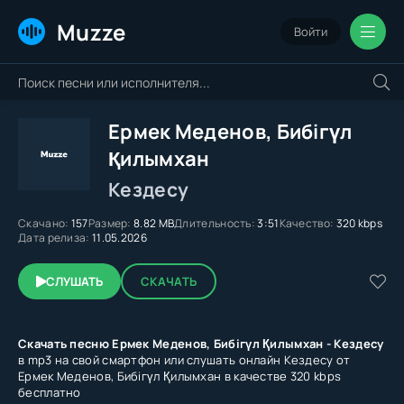
Muzze
Войти
Ермек Меденов, Бибігүл
Қилымхан
Кездесу
Скачано:
157
Размер:
8.82 MB
Длительность:
3:51
Качество:
320 kbps
Дата релиза:
11.05.2026
СЛУШАТЬ
СКАЧАТЬ
Скачать песню Ермек Меденов, Бибігүл Қилымхан - Кездесу
в mp3 на свой смартфон или слушать онлайн Кездесу от
Ермек Меденов, Бибігүл Қилымхан в качестве 320 kbps
бесплатно