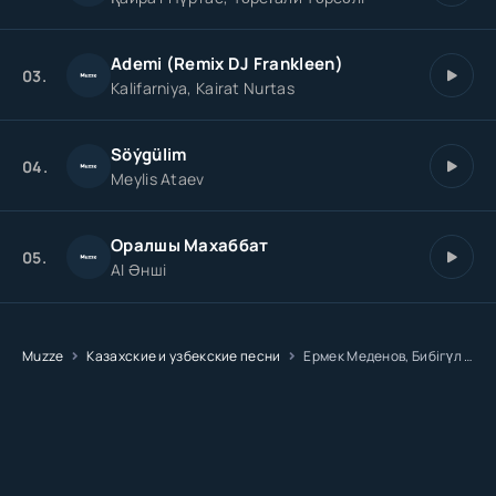
Ademi (Remix DJ Frankleen)
03.
Kalifarniya, Kairat Nurtas
Söýgülim
04.
Meylis Ataev
Оралшы Махаббат
05.
AI Әнші
Muzze
Казахские и узбекские песни
Ермек Меденов, Бибігүл Қилымхан - Кездесу