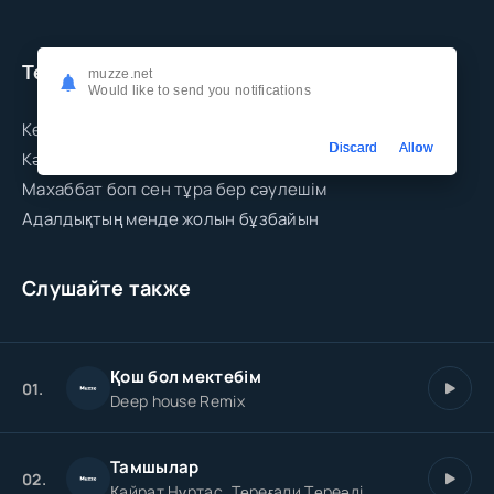
Текст песни
muzze.net
Would like to send you notifications
Кездесеміз жүздесеміз бізді айын
Discard
Allow
Кәдімгі жас жігітпенен қызды айын
Махаббат боп сен тұра бер сәулешім
Адалдықтың менде жолын бұзбайын
Слушайте также
Қош бол мектебім
01.
Deep house Remix
Тамшылар
02.
Қайрат Нүртас, Төреғали Төреәлі