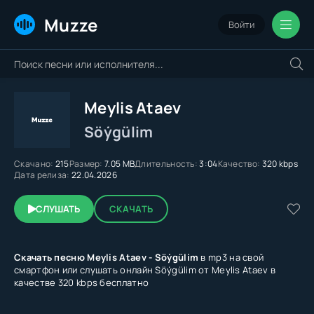
Muzze
Войти
Meylis Ataev
Söýgülim
Скачано:
215
Размер:
7.05 MB
Длительность:
3:04
Качество:
320 kbps
Дата релиза:
22.04.2026
СЛУШАТЬ
СКАЧАТЬ
Скачать песню Meylis Ataev - Söýgülim
в mp3 на свой
смартфон или слушать онлайн Söýgülim от Meylis Ataev в
качестве 320 kbps бесплатно