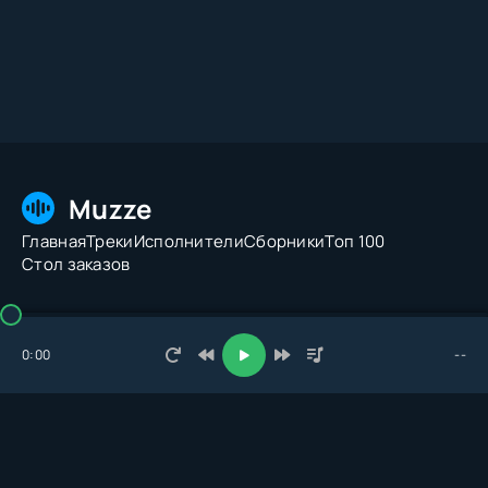
Muzze
Главная
Треки
Исполнители
Сборники
Топ 100
Стол заказов
© 2026 Muzze.net. Все права защищены. Администрация:
admin@muzze.net
0:00
--