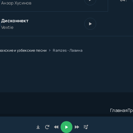
Анзор Хусинов
Дисконнект
Vextie
захские и узбекские песни
Ramzes - Лавина
Главная
Тр
трация:
admin@muzze.net