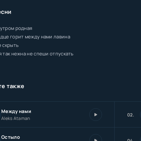
есни
 утром родная
дце горит между нами лавина
е скрыть
я так нежна не спеши отпускать
те также
Между нами
02.
Aleks Ataman
Остыло
04.