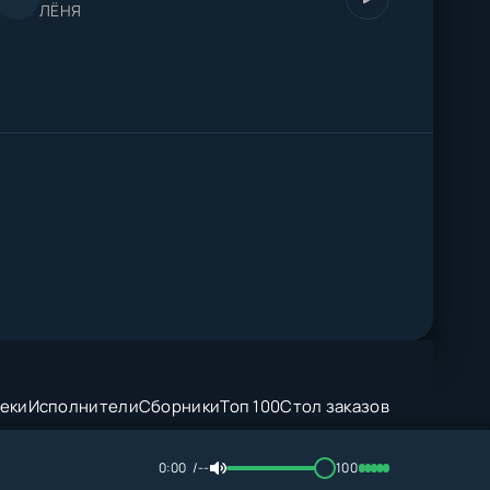
ЛЁНЯ
еки
Исполнители
Сборники
Топ 100
Стол заказов
0:00
--
100