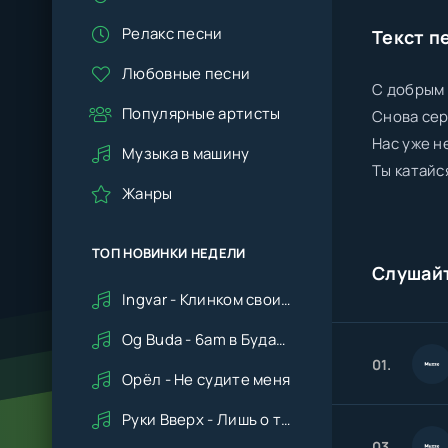
Релакс песни
Текст п
Любовные песни
С добрым
Популярные артисты
Снова сер
Нас уже н
Музыка в машину
Ты катайс
Жанры
ТОП НОВИНКИ НЕДЕЛИ
Слушай
Ingvar - Клинком своим ударишь ты по сердцу мне
Og Buda - 6am в Будапеште
01.
Орёл - Не судите меня
Руки Вверх - Лишь о тебе мечтая (Remix cover Deep House)
03.