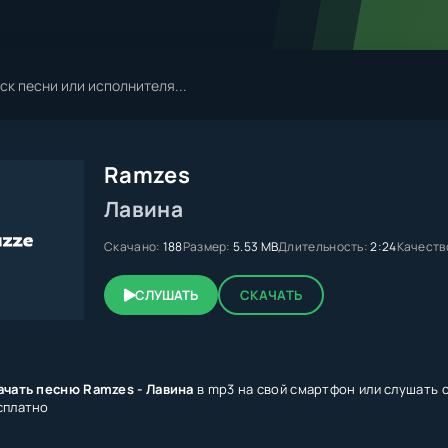
Ramzes
Лавина
Скачано:
188
Размер:
5.53 MB
Длительность:
2:24
Качеств
СЛУШАТЬ
СКАЧАТЬ
ачать песню Ramzes - Лавина
в mp3 на свой смартфон или слушать о
сплатно