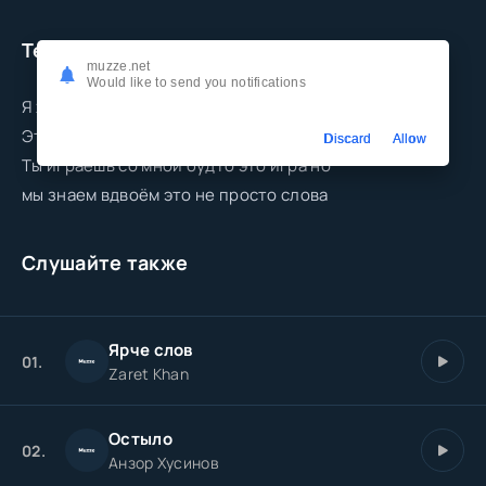
Текст песни
muzze.net
Would like to send you notifications
Я хочу тебя ближе без лишних слов
Этот вайб между нами это любовь
Discard
Allow
Ты играешь со мной будто это игра но
мы знаем вдвоём это не просто слова
Слушайте также
Ярче cлов
01.
Zaret Khan
Остыло
02.
Анзор Хусинов