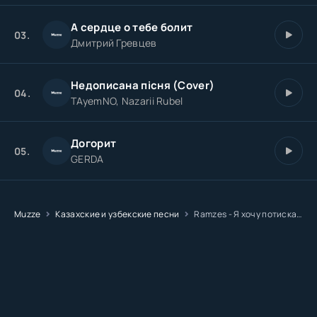
А сердце о тебе болит
03.
Дмитрий Гревцев
Недописана пісня (Cover)
04.
TAyemNO, Nazarii Rubel
Догорит
05.
GERDA
Muzze
Казахские и узбекские песни
Ramzes - Я хочу потискать тебя за жопку