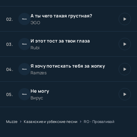
А ты чего такая грустная?
02.
ЭGO
И этот тоcт за твои глаза
03.
Rubi
Я хочу потискать тебя за жопку
04.
Ramzes
Не могу
05.
Вирус
Muzze
Казахские и узбекские песни
RO - Проваливай