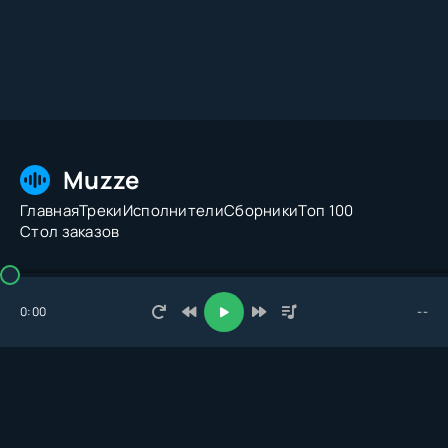
Muzze
Главная
Треки
Исполнители
Сборники
Топ 100
Стол заказов
© 2026 Muzze.net. Все права защищены. Администрация:
admin@muzze.net
0:00
--