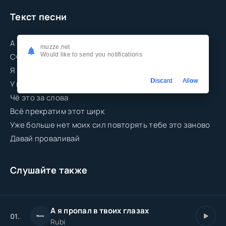
Текст песни
А мне чё за кайф
muzze.net
Would like to send you notifications
Счёт делить пополам
Я могу купить этот ресторан
Discard
Allow
У меня сейчас прайм-хайп лайм-вайб фа
Чё это за слова
Всё прекратим этот цирк
Уже больше нет моих сил повторять тебе это заново
Давай проваливай
Слушайте также
А я пропал в твоих глазах
01.
Rubi