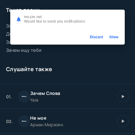
Текст песни
muzze.net
Would like to send you notifications
Зачем ищу тебя
До сих пор люблю тебя
Discard
Allow
Зачем я жду звонка от тебя издалека
Зачем ищу тебя
Слушайте также
Зачем Слова
01.
Yaia
Не моя
02.
Арман Мирзоян