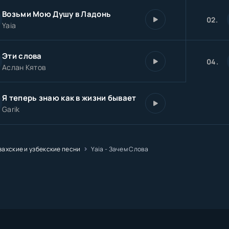
Возьми Мою Душу в Ладонь
02.
Yaia
Эти слова
04.
Аслан Кятов
Я теперь знаю как в жизни бывает
Garik
захские и узбекские песни
Yaia - Зачем Слова