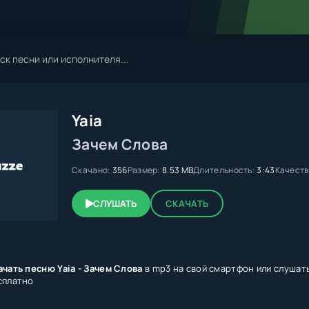
Yaia
Зачем Слова
Скачано:
356
Размер:
8.53 MB
Длительность:
3:43
Качеств
СЛУШАТЬ
СКАЧАТЬ
ачать песню Yaia - Зачем Слова
в mp3 на свой смартфон или слушать
сплатно