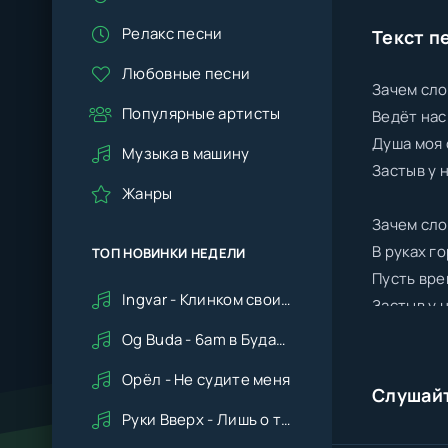
Релакс песни
Текст п
Любовные песни
Зачем сло
Популярные артисты
Ведёт нас
Душа моя 
Музыка в машину
Застыв у 
Жанры
Зачем сло
В руках г
ТОП НОВИНКИ НЕДЕЛИ
Пусть вре
Ingvar - Клинком своим ударишь ты по сердцу мне
Застыв у 
Og Buda - 6am в Будапеште
Орёл - Не судите меня
Слушай
Руки Вверх - Лишь о тебе мечтая (Remix cover Deep House)