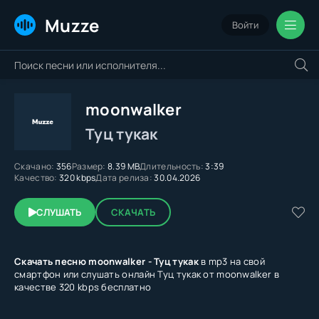
Muzze
Войти
moonwalker
Туц тукак
Скачано:
356
Размер:
8.39 MB
Длительность:
3:39
Качество:
320 kbps
Дата релиза:
30.04.2026
СЛУШАТЬ
СКАЧАТЬ
Скачать песню moonwalker - Туц тукак
в mp3 на свой
смартфон или слушать онлайн Туц тукак от moonwalker в
качестве 320 kbps бесплатно