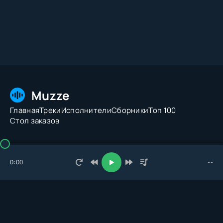
Muzze
Главная
Треки
Исполнители
Сборники
Топ 100
Стол заказов
© 2026 Muzze.net. Все права защищены. Администрация:
admin@muzze.net
0:00
--