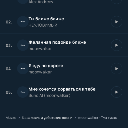
Alex Andreev
Туц тукак с бадунац туц
Ты ближе ближе
Туц тукак с бадунац туц
02.
НЕУЛОВИМЫЙ
Я всё ещё в здравии
Желанная подойди ближе
03.
moonwalker
Я еду по дороге
04.
moonwalker
Мне хочется сорваться к тебе
05.
Suno AI (moonwalker)
Muzze
Казахские и узбекские песни
moonwalker - Туц тукак