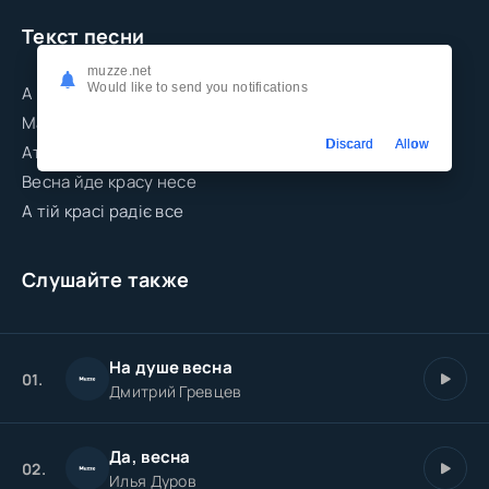
Текст песни
muzze.net
Would like to send you notifications
А ти дай такий один яка чудова
Майська ніч весна йде красу несе
Discard
Allow
Атій красі радіє все
Весна йде красу несе
А тій красі радіє все
Слушайте также
На душе весна
01.
Дмитрий Гревцев
Да, весна
02.
Илья Дуров