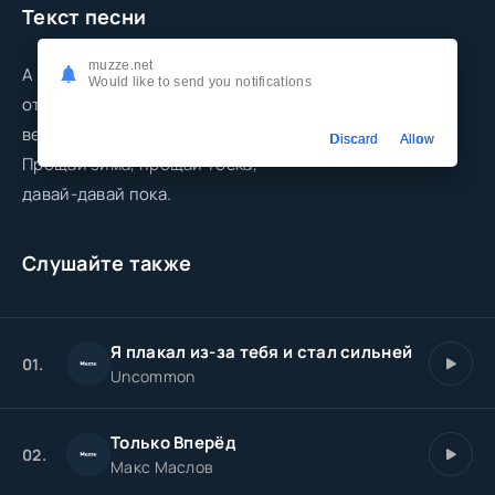
Текст песни
muzze.net
А за окном весна, как новый клик,
Would like to send you notifications
отморозил душу, отогрел привык
весна в города.
Discard
Allow
Прощай зима, прощай тоска,
давай-давай пока.
Слушайте также
Я плакал из-за тебя и стал сильней
01.
Uncommon
Только Вперёд
02.
Макс Маслов