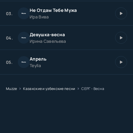
Не Отдам Тебе Мужа
03.
Ира Вива
Девушка-весна
04.
Ирина Савельева
Апрель
05.
Teylla
Muzze
Казахские и узбекские песни
СЕРГ - Весна