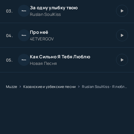
За одну улыбку твою
03.
Ruslan SoulKiss
Про неё
04.
4ETVERGOV
Как Сильно Я Тебя Люблю
05.
Новая Песня
Muzze
Казахские и узбекские песни
Ruslan SoulKiss - Я люблю тебя сильно