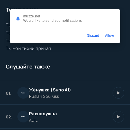
Текст песни
muzze.net
Would like to send you notifications
Ты мой свет в темноте
Ты мой главный каприз
Discard
Allow
Ты дыхание моё
Ты мой тихий причал
Слушайте также
Жёнушка (Suno AI)
01.
Ruslan SoulKiss
Равнодушна
02.
ADIL