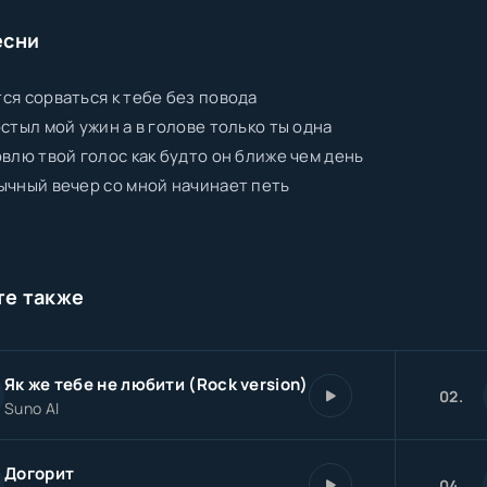
есни
ся сорваться к тебе без повода
остыл мой ужин а в голове только ты одна
овлю твой голос как будто он ближе чем день
ычный вечер со мной начинает петь
те также
Як же тебе не любити (Rock version)
02.
Suno AI
Догорит
04.