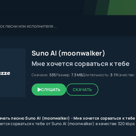
Suno AI (moonwalker)
Мне хочется сорваться к тебе
Скачано:
535
Размер:
7.3 MB
Длительность:
3:11
Качество:
СЛУШАТЬ
СКАЧАТЬ
ачать песню Suno AI (moonwalker) - Мне хочется сорваться к тебе
ется сорваться к тебе от Suno AI (moonwalker) в качестве 320 kbp