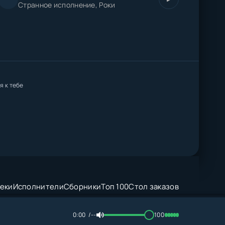
Странное исполнение, Роки
я к тебе
еки
Исполнители
Сборники
Топ 100
Стол заказов
0:00
--
100