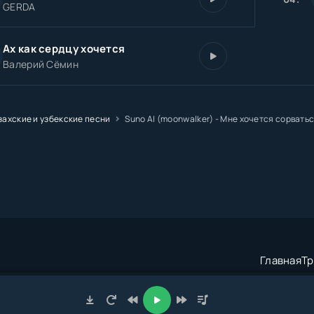
GERDA
Ах как сердцу хочется
Валерий Сёмин
захские и узбекские песни
Suno AI (moonwalker) - Мне хочется сорватьс
Главная
Тр
трация:
admin@muzze.net