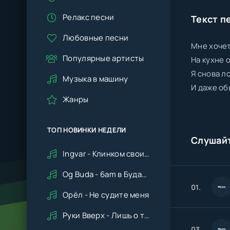
Релакс песни
Текст п
Любовные песни
Мне хочет
Популярные артисты
На кухне 
Я снова л
Музыка в машину
И даже об
Жанры
ТОП НОВИНКИ НЕДЕЛИ
Слушай
Ingvar - Клинком своим ударишь ты по сердцу мне
Og Buda - 6am в Будапеште
01.
Орёл - Не судите меня
Руки Вверх - Лишь о тебе мечтая (Remix cover Deep House)
03.