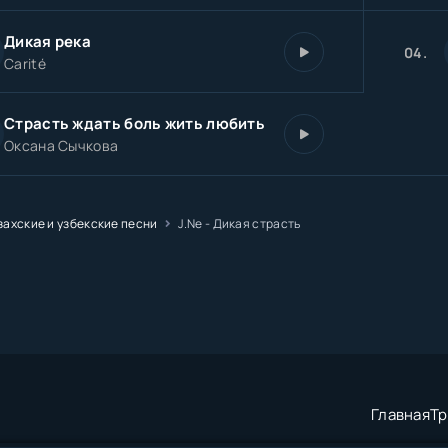
Дикая река
04.
Carité
Страсть ждать боль жить любить
Оксана Сычкова
захские и узбекские песни
J.Ne - Дикая страсть
Главная
Тр