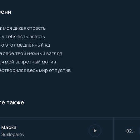
есни
к моя дикая страсть
 у тебя есть власть
ую этот медленный яд
а себе твой нежный взгляд
ая мой запретный мотив
растворился весь мир отпустив
те также
Маска
02.
Susloparov