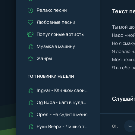
Релакс песни
Текст п
Любовные песни
Ты мой шо
Популярные артисты
Надо мной
Но я смак
Музыка в машину
Я ловлю н
Жанры
Моя нежн
Я в тебе 
ТОП НОВИНКИ НЕДЕЛИ
Ingvar - Клинком своим ударишь ты по сердцу мне
Слушай
Og Buda - 6am в Будапеште
Орёл - Не судите меня
01.
Руки Вверх - Лишь о тебе мечтая (Remix cover Deep House)