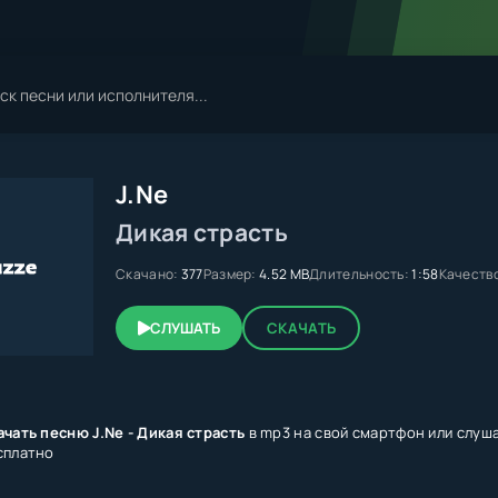
J.Ne
Дикая страсть
Скачано:
377
Размер:
4.52 MB
Длительность:
1:58
Качеств
СЛУШАТЬ
СКАЧАТЬ
ачать песню J.Ne - Дикая страсть
в mp3 на свой смартфон или слуша
сплатно