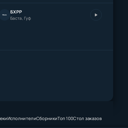
БХРР
Баста, Гуф
еки
Исполнители
Сборники
Топ 100
Стол заказов