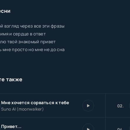
есни
ой взгляд через все эти фразы
 имя и сердце в ответ
лю твой знакомый привет
 мне просто но мне не до сна
те также
Мне хочется сорваться к тебе
02.
Suno AI (moonwalker)
Привет...
04.