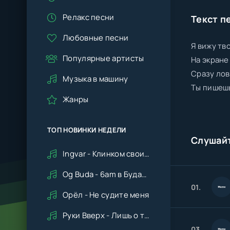
Релакс песни
Текст п
Любовные песни
Я вижу тв
Популярные артисты
На экране
Сразу лов
Музыка в машину
Ты пишешь
Жанры
ТОП НОВИНКИ НЕДЕЛИ
Слушай
Ingvar - Клинком своим ударишь ты по сердцу мне
Og Buda - 6am в Будапеште
01.
Орёл - Не судите меня
Руки Вверх - Лишь о тебе мечтая (Remix cover Deep House)
03.