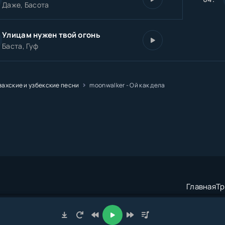
Даже, Басота
Улицам нужен твой огонь
Баста, Гуф
захские и узбекские песни
moonwalker - Ой как дела
Главная
Тр
трация:
admin@muzze.net