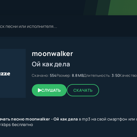
moonwalker
Ой как дела
Скачано:
554
Размер:
8.8 MB
Длительность:
3:50
Качество
СЛУШАТЬ
СКАЧАТЬ
ачать песню moonwalker - Ой как дела
в mp3 на свой смартфон или 
0 kbps бесплатно