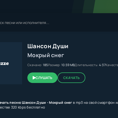
Шансон Души
Мокрый снег
Скачано:
185
Размер:
10.59 MB
Длительность:
4:37
Качест
СЛУШАТЬ
СКАЧАТЬ
ачать песню Шансон Души - Мокрый снег
в mp3 на свой смартфон и
честве 320 kbps бесплатно