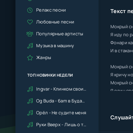
Релакс песни
Текст п
Любовные песни
Мокрый сн
Популярные артисты
Я иду по 
Фонари ка
Музыка в машину
И в стака
Жанры
Мокрый сн
Я кричу н
ТОП НОВИНКИ НЕДЕЛИ
Мокрый сн
Ingvar - Клинком своим ударишь ты по сердцу мне
Я один ср
Og Buda - 6am в Будапеште
Орёл - Не судите меня
Слушай
Руки Вверх - Лишь о тебе мечтая (Remix cover Deep House)