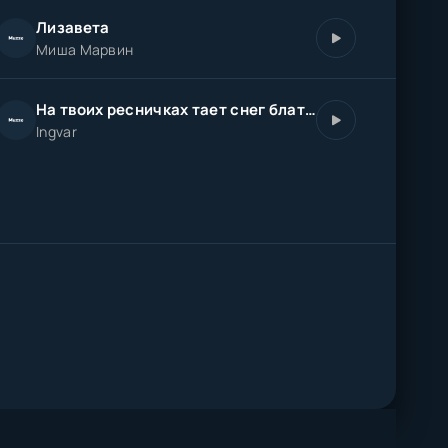
Лизавета
Миша Марвин
На твоих ресничках тает снег блатная романтика любовь
Ingvar