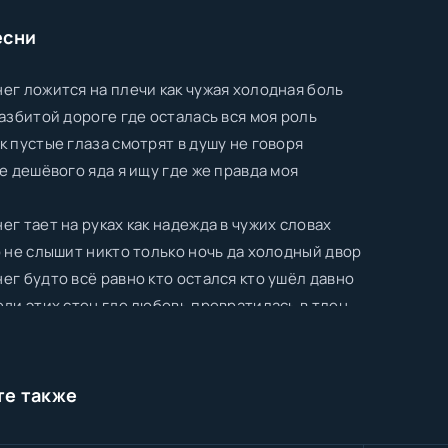
есни
ег ложится на плечи как чужая холодная боль
разбитой дороге где осталась вся моя роль
к пустые глаза смотрят в душу не говоря
не дешёвого яда я ищу где же правда моя
ег тает на руках как надежда в чужих словах
о не слышит никто только ночь да холодный двор
ег будто всё равно кто остался кто ушёл давно
еди этих стен где любовь превратилась в тлен
те также