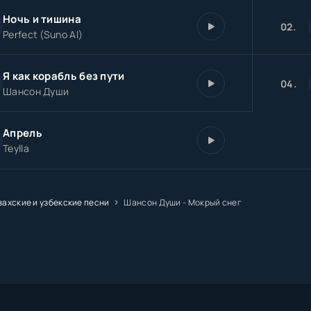
Ночь и тишина
02.
Perfect (Suno AI)
Я как корабль без пути
04.
Шансон Души
Апрель
Teylla
захские и узбекские песни
Шансон Души - Мокрый снег