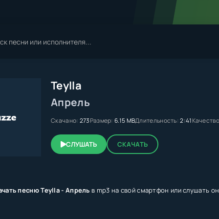
Teylla
Апрель
Скачано:
273
Размер:
6.15 MB
Длительность:
2:41
Качество
СЛУШАТЬ
СКАЧАТЬ
ачать песню Teylla - Апрель
в mp3 на свой смартфон или слушать онл