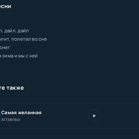
есни
л, дайл, дайл
олит, полетал во сне
снег
 зима и мы с ней
те также
Самая желанная
ArtVenka