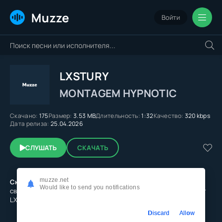
Muzze
Войти
LXSTURY
MONTAGEM HYPNOTIC
Скачано:
175
Размер:
3.53 MB
Длительность:
1:32
Качество:
320 kbps
Дата релиза:
25.04.2026
СЛУШАТЬ
СКАЧАТЬ
muzze.net
Скачать песню LXSTURY - MONTAGEM HYPNOTIC
в mp3 на
Would like to send you notifications
свой смартфон или слушать онлайн MONTAGEM HYPNOTIC от
LXSTURY в качестве 320 kbps бесплатно
Discard
Allow