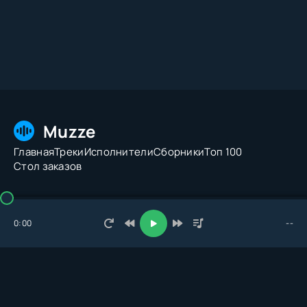
Muzze
Главная
Треки
Исполнители
Сборники
Топ 100
Стол заказов
© 2026 Muzze.net. Все права защищены. Администрация:
admin@muzze.net
0:00
--