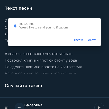
Текст песни
Я смотрю в твои слезы прикованно
muzze.net
Сколько было надежд не оправдано
Would like to send you notifications
Любишь ты посыпать раны солюшкой
Тыкать пальцем мне в грудь словно ножиком
Discard
Allow
А знаешь, я все также мечтаю уплыть
Построил хлипкий плот он стоит у воды
Но сделать шаг мне просто не хватает сил
Наверное ты не зря меня стерла с пути
Слушайте также
Балерина
01.