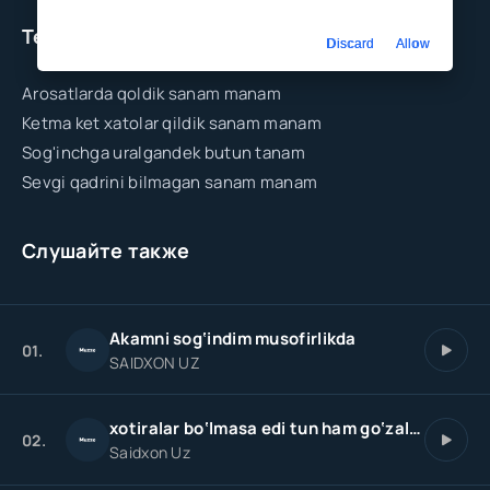
Текст песни
Discard
Allow
Arosatlarda qoldik sanam manam
Ketma ket xatolar qildik sanam manam
Sog'inchga uralgandek butun tanam
Sevgi qadrini bilmagan sanam manam
Слушайте также
Akamni sog‘indim musofirlikda
01.
SAIDXON UZ
xotiralar bo‘lmasa edi tun ham go‘zal bo‘lar aslida
02.
Saidxon Uz