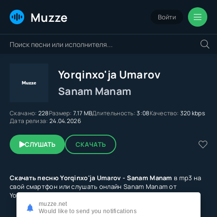
Muzze
Войти
Yorqinxo'ja Umarov
Sanam Manam
Скачано:
228
Размер:
7.17 MB
Длительность:
3:08
Качество:
320 kbps
Дата релиза:
24.04.2026
СЛУШАТЬ
СКАЧАТЬ
Скачать песню Yorqinxo'ja Umarov - Sanam Manam
в mp3 на
свой смартфон или слушать онлайн Sanam Manam от
Yorqinxo'ja Umarov в качестве 320 kbps бесплатно
muzze.net
Would like to send you notifications