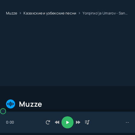
Muzze
Казахские и узбекские песни
Yorqinxo'ja Umarov - Sanam Manam
Muzze
Главная
Треки
Исполнители
Сборники
Топ 100
Стол заказов
0:00
--
© 2026 Muzze.net. Все права защищены. Администрация: