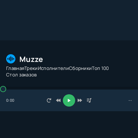
Muzze
Главная
Треки
Исполнители
Сборники
Топ 100
Стол заказов
© 2026 Muzze.net. Все права защищены. Администрация:
admin@muzze.net
0:00
--