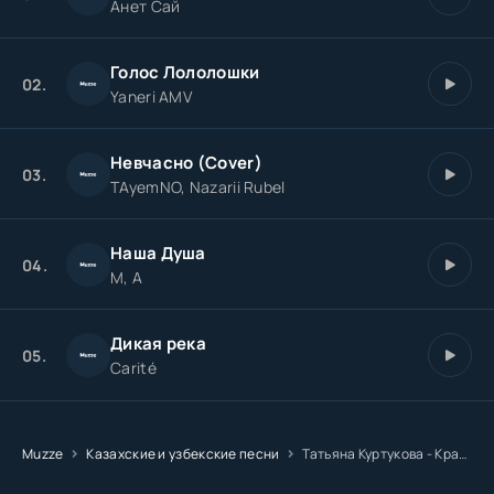
Анет Сай
Ай да русская краса
Голос Лололошки
Ай до пояса коса
02.
Yaneri AMV
Голос чистая река
А душа так широка
Невчасно (Cover)
03.
TAyemNO, Nazarii Rubel
Ай да русская краса
Ай до пояса коса
Наша Душа
Голос чистая река
04.
M, A
А душа так широка
Дикая река
05.
Carité
Muzze
Казахские и узбекские песни
Татьяна Куртукова - Краса