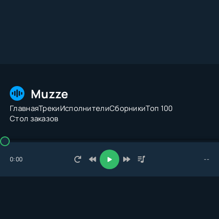
Muzze
Главная
Треки
Исполнители
Сборники
Топ 100
Стол заказов
© 2026 Muzze.net. Все права защищены. Администрация:
admin@muzze.net
0:00
--