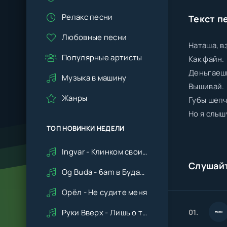
Релакс песни
Текст п
Любовные песни
Наташа, в
Популярные артисты
Как файн.
Деньгаеш
Музыка в машину
Вышивай.
Жанры
Губы шепч
Но я слыш
ТОП НОВИНКИ НЕДЕЛИ
Ingvar - Клинком своим ударишь ты по сердцу мне
Слушай
Og Buda - 6am в Будапеште
Орёл - Не судите меня
01.
Руки Вверх - Лишь о тебе мечтая (Remix cover Deep House)