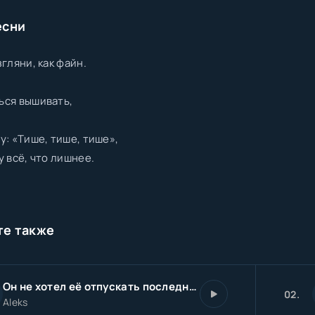
есни
згляни, как файн.
ься вышивать,
у: «Тише, тише, тише»,
у всё, что лишнее.
те также
Он не хотел её отпускать последний вечер
02.
Aleks