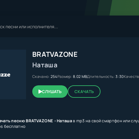
BRATVAZONE
Наташа
Скачано:
254
Размер:
8.02 MB
Длительность:
3:30
Качеств
СЛУШАТЬ
СКАЧАТЬ
ачать песню BRATVAZONE - Наташа
в mp3 на свой смартфон или слу
ps бесплатно