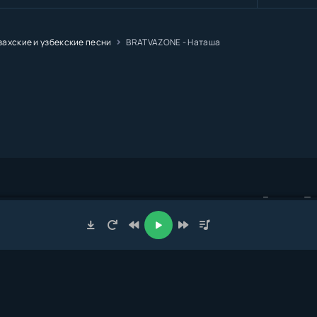
захские и узбекские песни
BRATVAZONE - Наташа
Главная
Тр
трация:
admin@muzze.net