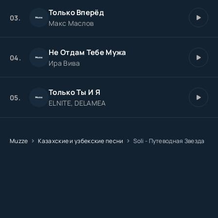
Только Вперёд
03.
Макс Маслов
Не Отдам Тебе Мужа
04.
Ира Вива
Только Ты И Я
05.
ELNITE, DELAMEA
Muzze
Казахские и узбекские песни
Soli - Путеводная Звезда