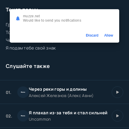
Текст песни
muzze.net
Would like to send you notifications
Гром гремит над головой
Только встретиться с тобой
Discard
Allow
Через холод, через мрак
Я подам тебе свой знак
Слушайте также
Через реки горы и долины
01.
Алексей Железнов (Алекс Авни)
Я плакал из-за тебя и стал сильней
02.
Uncommon