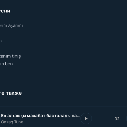
есни
nim aşarımı
n
anım tınış
üm ben
те также
Ең алғашқы махабат басталады партадан ai-caver
02.
Qazaq Tune