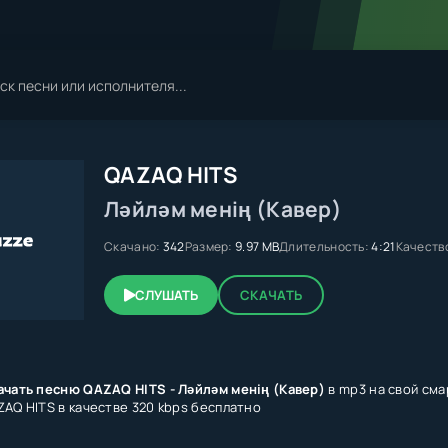
QAZAQ HITS
Ләйләм менің (Кавер)
Скачано:
342
Размер:
9.97 MB
Длительность:
4:21
Качеств
СЛУШАТЬ
СКАЧАТЬ
ачать песню QAZAQ HITS - Ләйләм менің (Кавер)
в mp3 на свой сма
ZAQ HITS в качестве 320 kbps бесплатно