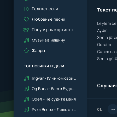
Релакс песни
Текст п
Любовные песни
Leylem be
Популярные артисты
Aydın
Senin jüta
Музыка в машину
Gereim
Жанры
Canım da c
Senin gül
ТОП НОВИНКИ НЕДЕЛИ
Ingvar - Клинком своим ударишь ты по сердцу мне
Слушай
Og Buda - 6am в Будапеште
Орёл - Не судите меня
01.
Руки Вверх - Лишь о тебе мечтая (Remix cover Deep House)