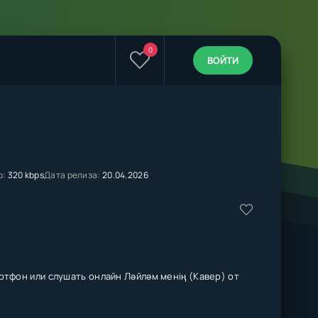
0
ВОЙТИ
о:
320 kbps
Дата релиза:
20.04.2026
ртфон или слушать онлайн Ләйләм менің (Кавер) от