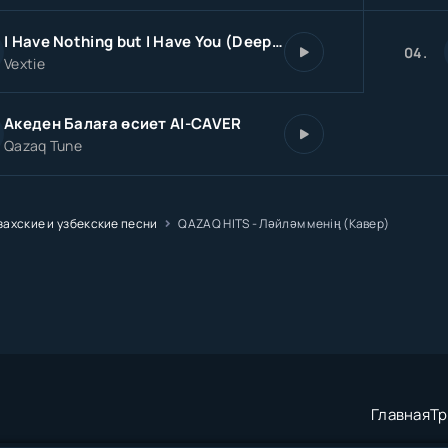
I Have Nothing but I Have You (Deep House)
04.
Vextie
Акеден Балаға өсиет AI-CAVER
Qazaq Tune
захские и узбекские песни
QAZAQ HITS - Ләйләм менің (Кавер)
Главная
Тр