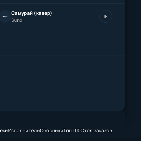
Самурай (кавер)
Suno
еки
Исполнители
Сборники
Топ 100
Стол заказов