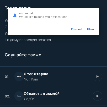
Текст песни
muzze.net
Would like to send you notifications
Уходит девочка к другому.
Он не соперник мне, но всё же
Discard
Allow
Уходит девочка из дома.
На даму взрослую похожа,
Слушайте также
Я тебя теряю
01.
Nur, Kam
Облако над землёй
02.
ДедОК