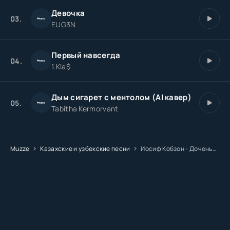
Девочка
03.
EUG3N
Первый навсегда
04.
1.Kla$
Дым сигарет с ментолом (AI кавер)
05.
Tabitha Kermorvant
Muzze
Казахские и узбекские песни
Иосиф Кобзон - Доченька (AI кавер)