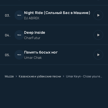
Night Ride (Сильный Бас в Машине)
03.
DJ ABREK
Deep Inside
04.
CharFutur
Память босых ног
05.
Umar Chak
Muzze
Казахские и узбекские песни
Umar Keyn - Close your eyes