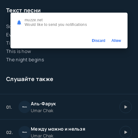
Текст песни
muzze.net
Would like to send you notifications
Softest touch, your lips on me
Every sound I want to hear
Discard
Allow
Time stands still, you pull me
This is how
The night begins
Слушайте также
Аль-Фарук
01.
Umar Chak
Между можно и нельзя
02.
Umar Chak