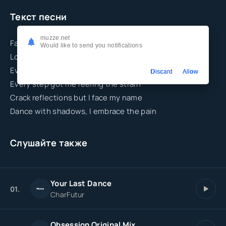
Текст песни
muzze.net
Falling deeper in a silent night
Would like to send you notifications
Lost the nickels of a fading light
Every thought's like a loaded chain
Discard
Allow
Every step got me feeling the strain
Crack reflections but I face my name
Dance with shadows, I embrace the pain
Слушайте также
Your Last Dance
01.
CharFutur
Obsession Original Mix