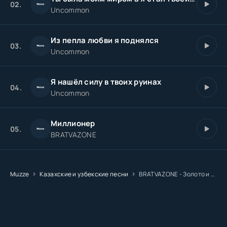
02.
Uncommon
Из пепла любви я поднялся
03.
Uncommon
Я нашёл силу в твоих руинах
04.
Uncommon
Миллионер
05.
BRATVAZONE
Muzze
Казахские и узбекские песни
BRATVAZONE - Золото и дым