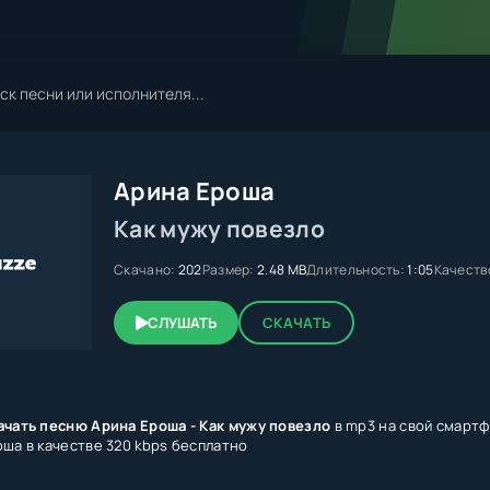
Арина Ероша
Как мужу повезло
Скачано:
202
Размер:
2.48 MB
Длительность:
1:05
Качеств
СЛУШАТЬ
СКАЧАТЬ
ачать песню Арина Ероша - Как мужу повезло
в mp3 на свой смартф
оша в качестве 320 kbps бесплатно