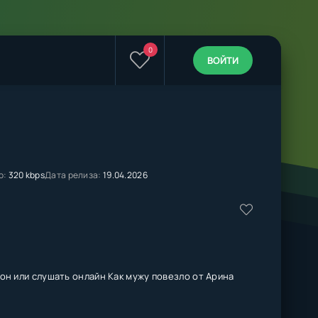
0
ВОЙТИ
о:
320 kbps
Дата релиза:
19.04.2026
он или слушать онлайн Как мужу повезло от Арина