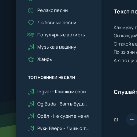
Релакс песни
Текст п
Любовные песни
Как мужу 
Популярные артисты
Он каждый
С такой в
Музыка в машину
По жизни 
Жанры
А я по щи
ТОП НОВИНКИ НЕДЕЛИ
Слушай
Ingvar - Клинком своим ударишь ты по сердцу мне
Og Buda - 6am в Будапеште
Орёл - Не судите меня
01.
Руки Вверх - Лишь о тебе мечтая (Remix cover Deep House)