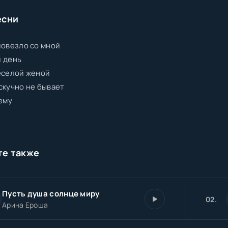
есни
повезло со мной
 день
еселой женой
скучно не бывает
 ему
те также
Пусть душа солнце миру
02.
Арина Ероша