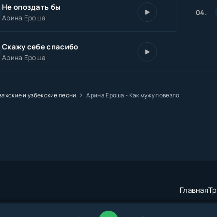
Не опоздать бы
04.
Арина Ероша
Скажу себе спасибо
Арина Ероша
захские и узбекские песни
Арина Ероша - Как мужу повезло
Главная
Тр
трация:
admin@muzze.net