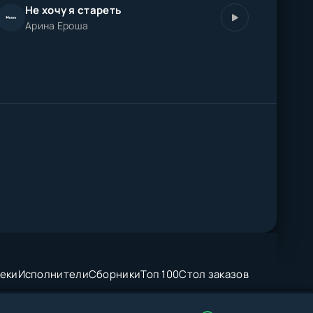
Не хочу я стареть
Арина Ероша
еки
Исполнители
Сборники
Топ 100
Стол заказов