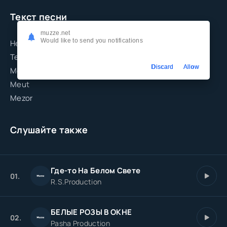
Текст песни
muzze.net
Would like to send you notifications
He roman
Te tu ales miri, romni
Discard
Allow
Med romni
Meut
Mezor
Слушайте также
Где-то На Белом Свете
01.
R.S.Production
БЕЛЫЕ РОЗЫ В ОКНЕ
02.
Pasha Production