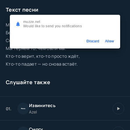
Текст песни
muzze.net
Мы приходим в мир без лишних слов,
Would like to send you notifications
Без ответов. Без готовых снов.
Сквозь огни, витрины и мосты,
Discard
Allow
Мы теряем то, чем были мы.
Кто-то верит, кто-то просто ждёт,
Кто-то падает — но снова встаёт.
Слушайте также
Извинитесь
01.
Azel
Смогу