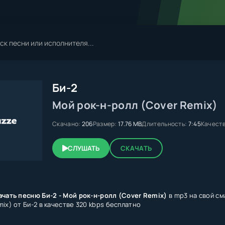
Би-2
Мой рок-н-ролл (Cover Remix)
Скачано:
206
Размер:
17.76 MB
Длительность:
7:45
Качеств
СЛУШАТЬ
СКАЧАТЬ
ачать песню Би-2 - Мой рок-н-ролл (Cover Remix)
в mp3 на свой см
ix) от Би-2 в качестве 320 kbps бесплатно