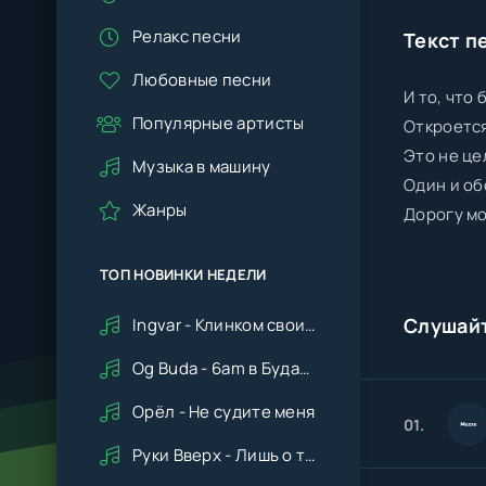
Релакс песни
Текст п
Любовные песни
И то, что
Популярные артисты
Откроется
Это не це
Музыка в машину
Один и о
Жанры
Дорогу м
ТОП НОВИНКИ НЕДЕЛИ
Слушай
Ingvar - Клинком своим ударишь ты по сердцу мне
Og Buda - 6am в Будапеште
Орёл - Не судите меня
01.
Руки Вверх - Лишь о тебе мечтая (Remix cover Deep House)