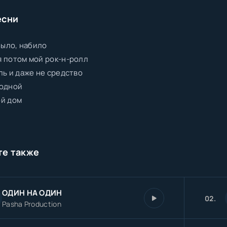
есни
 было, набило
 потом мой рок-н-ролл
ль и даже не средство
бодной
ой дом
те также
ОДИН НА ОДИН
02.
Pasha Production