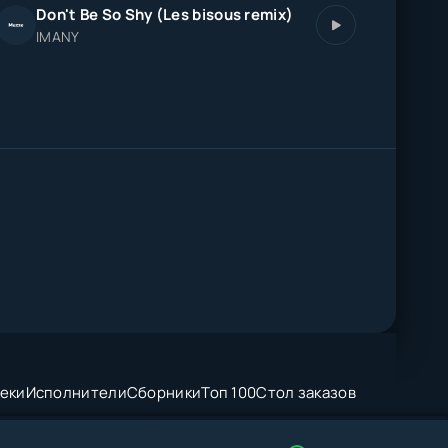
Don't Be So Shy (Les bisous remix)
IMANY
еки
Исполнители
Сборники
Топ 100
Стол заказов