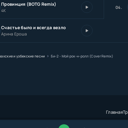
Провинция (BOTG Remix)
04.
4К
Счастье было и всегда везло
Арина Ероша
захские и узбекские песни
Би-2 - Мой рок-н-ролл (Cover Remix)
Главная
Тр
трация:
admin@muzze.net