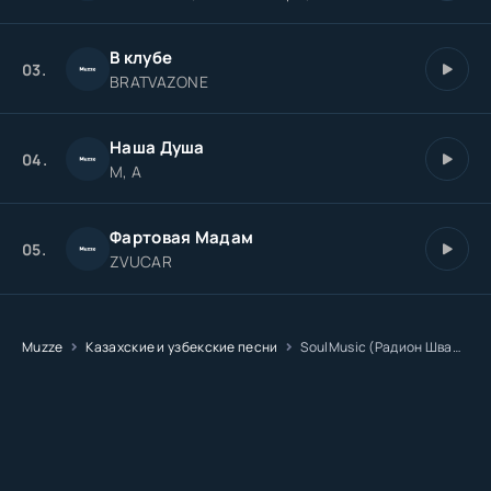
В клубе
03.
BRATVAZONE
Наша Душа
04.
M, A
Фартовая Мадам
05.
ZVUCAR
Muzze
Казахские и узбекские песни
SoulMusic (Радион Шварц) - МАДАМ НОЧЬ