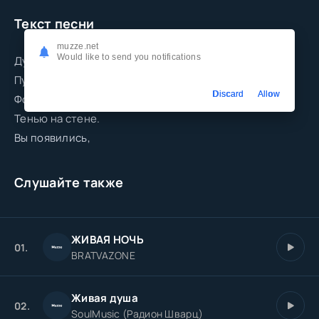
Текст песни
muzze.net
Would like to send you notifications
Душа устала.
Пустые мысли.
Discard
Allow
Фонарь мигает
Тенью на стене.
Вы появились,
Слушайте также
ЖИВАЯ НОЧЬ
01.
BRATVAZONE
Живая душа
02.
SoulMusic (Радион Шварц)