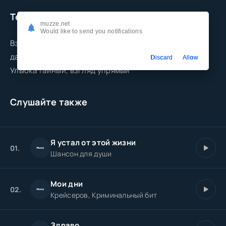
Текст песни
muzze.net
Would like to send you notifications
Взгляд упрямый, что за криминальный вкус у этой
дамы?
Discard
Allow
Улыбка тайный, взгляд упрямый
Слушайте также
Я устал от этой жизни
01.
Шансон для души
Мои дни
02.
Крейсеров, Криминальный бит
Здраво