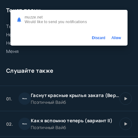
Текст песни
muzze.net
Would like to send you notifications
Ты слышишь?
Нет. Ты не слышишь.
Discard
Allow
Не хочешь —
Меня
Слушайте также
Гаснут красные крылья заката (Версия II)
01.
Поэтичный Вайб
Как я вспомню теперь (вариант II)
02.
Поэтичный Вайб