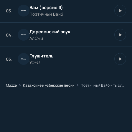
Вам (версия II)
03.
Поэтичный Вайб
Деревенский звук
04.
АлСми
Глушитель
05.
YOFU
Muzze
Казахские и узбекские песни
Поэтичный Вайб - Ты слышишь Версия 2