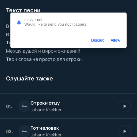
Текст песни
muzze.net
Would like to send you notifications
В тебе живёт неспешная весна.
В словах твоих тепло и понимание.
Discard
Allow
Ты пишешь, и стирается стена
Между душой и миром ожиданий.
Твои слова не просто для строки.
Слушайте также
Строки отцу
01.
Johann Krekker
Тот человек
02.
Johann Krekker