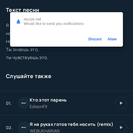
Текст песни
muzze.net
Would like to send you notifications
Я не умею красиво говорить,
но я умею.
Discard
Allow
Но я умею тебя вечно любить.
Ты знаешь это,
ты чувствуешь это.
Слушайте также
Кто этот парень
01.
EdisonFit
Я на руках готов тебя носить (remix)
02.
WEBUKHARIAN