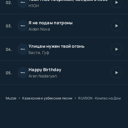
02.
H1GH
Я не подам патроны
03.
Aiden Nova
Улицам нужен твой огонь
04.
Баста, Гуф
Happy Birthday
05.
Aren Nadaryan
Muzze
Казахские и узбекские песни
RUVSON - Компас на Дом