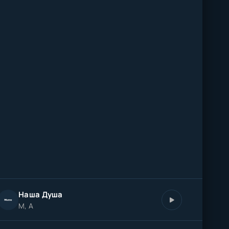
Наша Душа
M, A