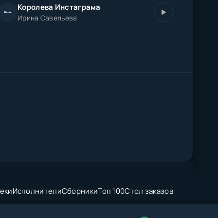
Королева Инстаграма
Ирина Савельева
еки
Исполнители
Сборники
Топ 100
Стол заказов