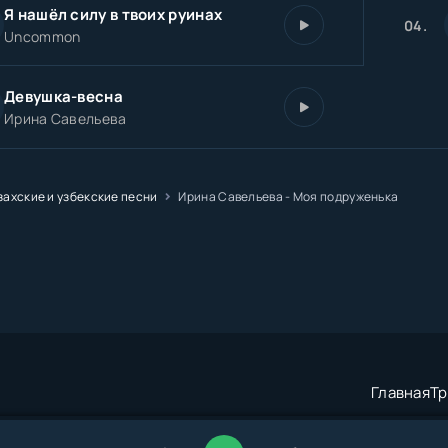
Я нашёл силу в твоих руинах
04.
Uncommon
Девушка-весна
Ирина Савельева
захские и узбекские песни
Ирина Савельева - Моя подруженька
Главная
Тр
трация:
admin@muzze.net