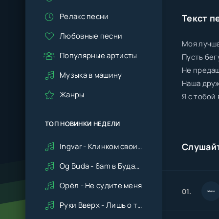
Релакс песни
Текст п
Любовные песни
Моя лучша
Популярные артисты
Пусть бег
Не предаш
Музыка в машину
Наша друж
Жанры
Я с тобой
ТОП НОВИНКИ НЕДЕЛИ
Слушай
Ingvar - Клинком своим ударишь ты по сердцу мне
Og Buda - 6am в Будапеште
Орёл - Не судите меня
01.
Руки Вверх - Лишь о тебе мечтая (Remix cover Deep House)