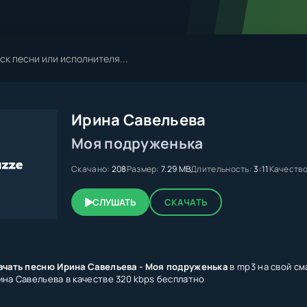
Ирина Савельева
Моя подруженька
Скачано:
208
Размер:
7.29 MB
Длительность:
3:11
Качество
СЛУШАТЬ
СКАЧАТЬ
ачать песню Ирина Савельева - Моя подруженька
в mp3 на свой см
ина Савельева в качестве 320 kbps бесплатно