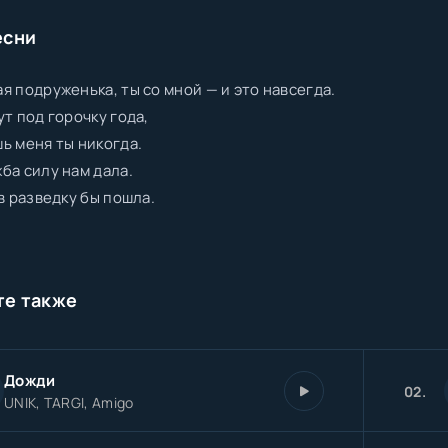
есни
я подруженька, ты со мной — и это навсегда.
ут под горочку года,
ь меня ты никогда.
ба силу нам дала.
 в разведку бы пошла.
те также
Дожди
02.
UNIK, TARGI, Amigo