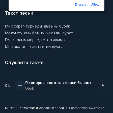
Discard
Allow
Текст песни
Мир сарап турнеды, дызыны бурак
Медумоу, дым беным, чек яды, сурат
Герет адым морзе, гетер яшима
Мен экстап, дышын дыну шумы
Слушайте также
Я теперь знаю как в жизни бывает
01.
Garik
Muzze
Казахские и узбекские песни
Sopranoman, Swizzy347 - SAG-AMAN (OMOS rmx)