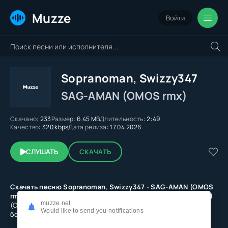
Muzze
Войти
Sopranoman, Swizzy347
SAG-AMAN (OMOS rmx)
Скачано:
233
Размер:
6.45 MB
Длительность:
2:49
Качество:
320 kbps
Дата релиза:
17.04.2026
СЛУШАТЬ
СКАЧАТЬ
Скачать песню Sopranoman, Swizzy347 - SAG-AMAN (OMOS
rmx)
в mp3 на свой смартфон или слушать онлайн SAG-AMAN
muzze.net
(OMOS rmx) от Sopranoman, Swizzy347 в качестве 320 kbps
Would like to send you notifications
бесплатно