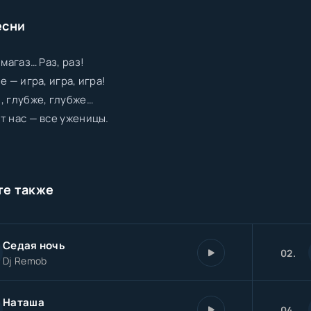
есни
 магаз… Раз, раз!
е — игра, игра, игра!
, глубже, глубже…
т нас — все уженицы.
те также
Седая ночь
02.
Dj Remob
Наташа
04.