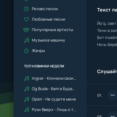
Релакс песни
Текст п
Любовные песни
Йо'q, свет
Популярные артисты
Тени в зал
Бит пожёл
Музыка в машину
Ночь берё
Жанры
ТОП НОВИНКИ НЕДЕЛИ
Слушай
Ingvar - Клинком своим ударишь ты по сердцу мне
Og Buda - 6am в Будапеште
01.
Орёл - Не судите меня
Руки Вверх - Лишь о тебе мечтая (Remix cover Deep House)
03.