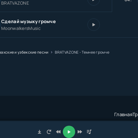
BRATVAZONE
Сделай музыку громче
MoonwalkersMusic
захские и узбекские песни
BRATVAZONE - Темнее громче
Главная
Тр
трация:
admin@muzze.net