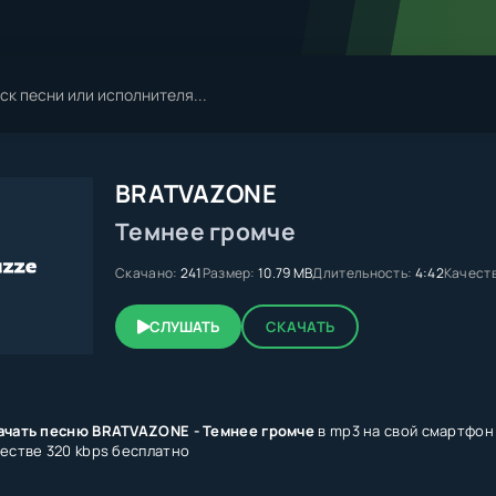
BRATVAZONE
Темнее громче
Скачано:
241
Размер:
10.79 MB
Длительность:
4:42
Качест
СЛУШАТЬ
СКАЧАТЬ
ачать песню BRATVAZONE - Темнее громче
в mp3 на свой смартфон
честве 320 kbps бесплатно