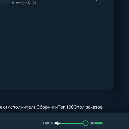
Hamster Kids
еки
Исполнители
Сборники
Топ 100
Стол заказов
0:00
--
100