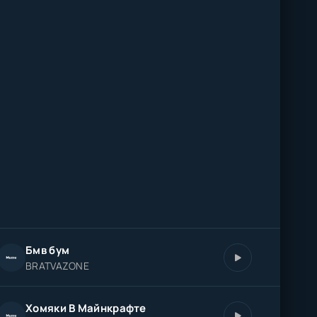
Бмв бум
BRATVAZONE
Хомяки В Майнкрафте