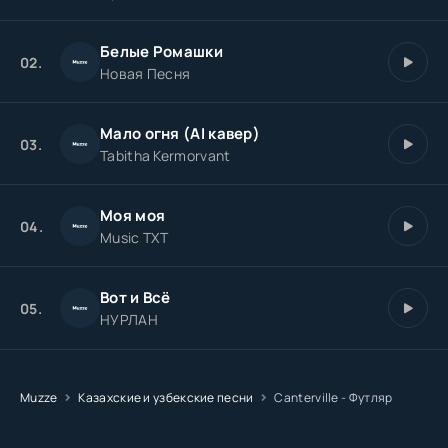
Белые Ромашки
02.
Новая Песня
Мало огня (AI кавер)
03.
Tabitha Kermorvant
Моя моя
04.
Music TXT
Вот и Всё
05.
НУРЛАН
Muzze
Казахские и узбекские песни
Canterville - Футляр