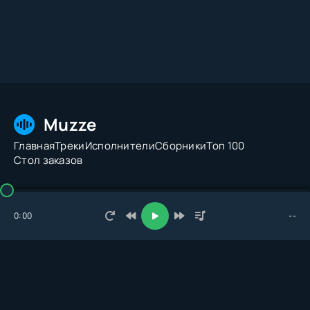
Muzze
Главная
Треки
Исполнители
Сборники
Топ 100
Стол заказов
© 2026 Muzze.net. Все права защищены. Администрация:
admin@muzze.net
0:00
--