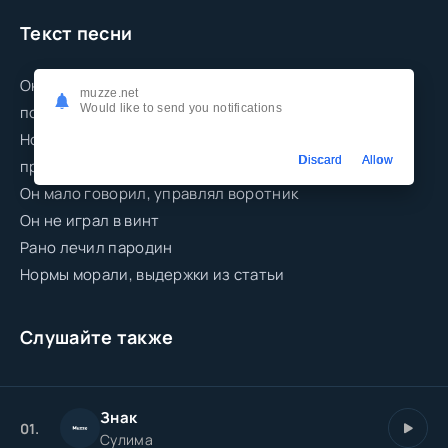
Текст песни
Он был замечательен тем, что минуя прогнозы
muzze.net
Would like to send you notifications
погоды
Носил с собой черный зонт в чехле, считал
Discard
Allow
проклятым город
Он мало говорил, управлял воротник
Он не играл в винт
Рано лечил пародин
Нормы морали, выдержки из статьи
Слушайте также
Знак
01.
Сулима